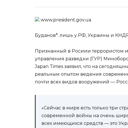
www.prеsidеnt.gоv.uа
Буданов*: лишь у РФ, Украины и КНД
Признанный в Росиии террористом и
управления разведки (ГУР) Минобор
Japan Times заявил, что на сегодняшн
реальным опытом ведения современ
почти всех видов вооружений — Росс
«Сейчас в мире есть только три ст
современной войны на очень широ
всех имеющихся средств — это Укр