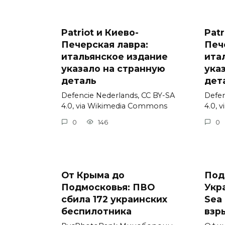
Patriot и Киево-
Patr
Печерская лавра:
Печ
итальянское издание
ита
указало на странную
ука
деталь
дет
Defencie Nederlands, CC BY-SA
Defen
4.0, via Wikimedia Commons
4.0, 
0
146
0
От Крыма до
Под
Подмосковья: ПВО
Укр
сбила 172 украинских
Sea 
беспилотника
взр