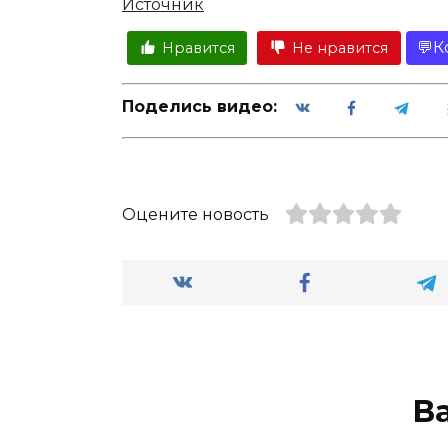
Источник
К
Нравится
Не нравится
Поделись видео:
Оцените новость
В