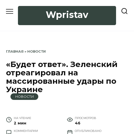
Перейти
к
Wpristav
содержанию
ГЛАВНАЯ
»
НОВОСТИ
«Будет ответ». Зеленский
отреагировал на
массированные удары по
Украине
НОВОСТИ
НА ЧТЕНИЕ
ПРОСМОТРОВ
2 мин
46
КОММЕНТАРИИ
ОПУБЛИКОВАНО