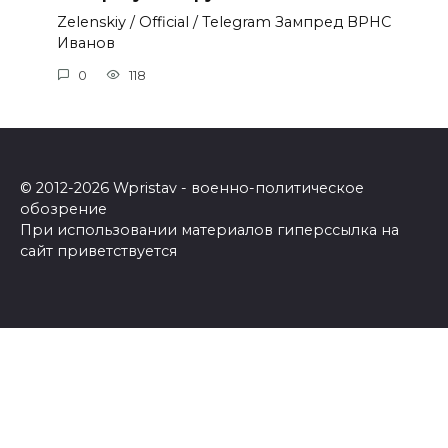
Zеlеnskiу / Оfficiаl / Telegram Зампред ВРНС
Иванов
0
118
© 2012-2026 Wpristav - военно-политическое
обозрение
При использовании материалов гиперссылка на
сайт приветствуется