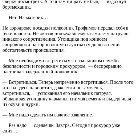
сверху посмотреть. А то я там ни разу не был, — вздохнул
бортмеханик.
— Нет. На материк…
На аэродроме посадки полковник Трофимов передал себя в
руки властей. Не оказав подъехавшему к самолету патрулю
никакого сопротивления. Угонщика под конвоем
сопроводили на гарнизонную гауптвахту до выяснения
обстоятельств происшествия.
— Мне необходимо встретиться с начальником службы
безопасности и городским прокурором, — беспрерывно
настаивал задержанный полковник.
— Встретишься. Теперь непременно встретишься. После того,
что ты здесь наворотил, даже если не захочешь,
встретишься, — успокаивал его начальник патруля,
обшаривая угонщику карманы, снимая ремень и выдергивая
из обуви шнурки.
— Мне надо сделать им важное заявление.
— Раз надо — сделаешь. Завтра. Сегодня прокурор уже
спит…