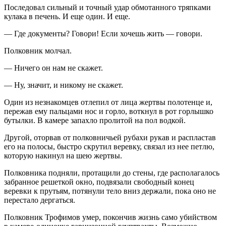
Последовал сильный и точный удар обмотанного тряпками
кулака в печень. И еще один. И еще.
— Где документы? Говори! Если хочешь жить — говори.
Полковник молчал.
— Ничего он нам не скажет.
— Ну, значит, и никому не скажет.
Один из незнакомцев отлепил от лица жертвы полотенце и,
пережав ему пальцами нос и горло, воткнул в рот горлышко
бутылки. В камере запахло пролитой на пол водкой.
Другой, оторвав от полковничьей рубахи рукав и распластав
его на полосы, быстро скрутил веревку, связал из нее петлю,
которую накинул на шею жертвы.
Полковника подняли, протащили до стены, где располагалось
забранное решеткой окно, подвязали свободный конец
веревки к прутьям, потянули тело вниз держали, пока оно не
перестало дергаться.
Полковник Трофимов умер, покончив жизнь само убийством