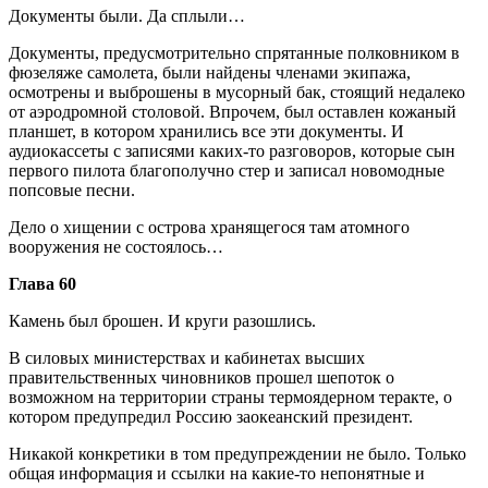
Документы были. Да сплыли…
Документы, предусмотрительно спрятанные полковником в
фюзеляже самолета, были найдены членами экипажа,
осмотрены и выброшены в мусорный бак, стоящий недалеко
от аэродромной столовой. Впрочем, был оставлен кожаный
планшет, в котором хранились все эти документы. И
аудиокассеты с записями каких-то разговоров, которые сын
первого пилота благополучно стер и записал новомодные
попсовые песни.
Дело о хищении с острова хранящегося там атомного
вооружения не состоялось…
Глава 60
Камень был брошен. И круги разошлись.
В силовых министерствах и кабинетах высших
правительственных чиновников прошел шепоток о
возможном на территории страны термоядерном теракте, о
котором предупредил Россию заокеанский президент.
Никакой конкретики в том предупреждении не было. Только
общая информация и ссылки на какие-то непонятные и