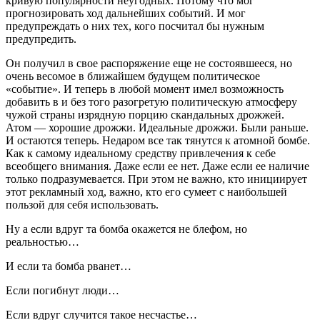
кривую популярности неугодных. Потому что мог
прогнозировать ход дальнейших событий. И мог
предупреждать о них тех, кого посчитал бы нужным
предупредить.
Он получил в свое распоряжение еще не состоявшееся, но
очень весомое в ближайшем будущем политическое
«событие». И теперь в любой момент имел возможность
добавить в и без того разогретую политическую атмосферу
чужой страны изрядную порцию скандальных дрожжей.
Атом — хорошие дрожжи. Идеальные дрожжи. Были раньше.
И остаются теперь. Недаром все так тянутся к атомной бомбе.
Как к самому идеальному средству привлечения к себе
всеобщего внимания. Даже если ее нет. Даже если ее наличие
только подразумевается. При этом не важно, кто инициирует
этот рекламный ход, важно, кто его сумеет с наибольшей
пользой для себя использовать.
Ну а если вдруг та бомба окажется не блефом, но
реальностью…
И если та бомба рванет…
Если погибнут люди…
Если вдруг случится такое несчастье…