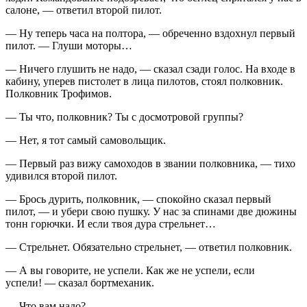
салоне, — ответил второй пилот.
— Ну теперь часа на полтора, — обреченно вздохнул первый
пилот. — Глуши моторы…
— Ничего глушить не надо, — сказал сзади голос. На входе в
кабину, уперев пистолет в лица пилотов, стоял полковник.
Полковник Трофимов.
— Ты что, полковник? Ты с досмотровой группы?
— Нет, я тот самый самовольщик.
— Первый раз вижу самоходов в звании полковника, — тихо
удивился второй пилот.
— Брось дурить, полковник, — спокойно сказал первый
пилот, — и убери свою пушку. У нас за спинами две дюжины
тонн горючки. И если твоя дура стрельнет…
— Стрельнет. Обязательно стрельнет, — ответил полковник.
— А вы говорите, не успели. Как же не успели, если
успели! — сказал бортмеханик.
— Что вам надо?