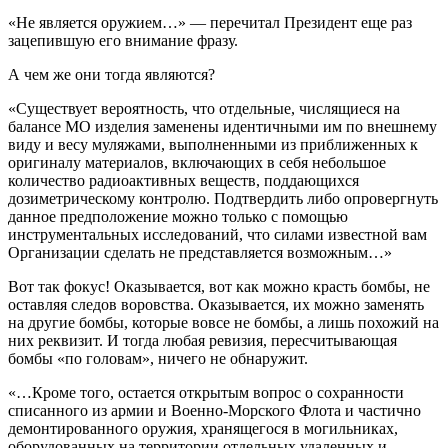
«Не является оружием…» — перечитал Президент еще раз
зацепившую его внимание фразу.
А чем же они тогда являются?
«Существует вероятность, что отдельные, числящиеся на
балансе МО изделия заменены идентичными им по внешнему
виду и весу муляжами, выполненными из приближенных к
оригиналу материалов, включающих в себя небольшое
количество радиоактивных веществ, поддающихся
дозиметрическому контролю. Подтвердить либо опровергнуть
данное предположение можно только с помощью
инструментальных исследований, что силами известной вам
Организации сделать не представляется возможным…»
Вот так фокус! Оказывается, вот как можно красть бомбы, не
оставляя следов воровства. Оказывается, их можно заменять
на другие бомбы, которые вовсе не бомбы, а лишь похожий на
них реквизит. И тогда любая ревизия, пересчитывающая
бомбы «по головам», ничего не обнаружит.
«…Кроме того, остается открытым вопрос о сохранности
списанного из армии и Военно-Морского Флота и частично
демонтированного оружия, хранящегося в могильниках,
оборудованных на территории отдельных удаленных и