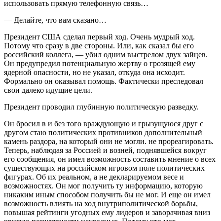
использовать прямую телефонную связь…
— Делайте, что вам сказано…
Президент США сделал первый ход. Очень мудрый ход.
Потому что сразу в две стороны. Или, как сказал бы его
российский коллега, — убил одним выстрелом двух зайцев.
Он предупредил потенциальную жертву о грозящей ему
ядерной опасности, но не указал, откуда она исходит.
Формально он оказывал помощь. Фактически преследовал
свои далеко идущие цели.
Президент проводил глубинную политическую разведку.
Он бросил в и без того враждующую и грызущуюся друг с
другом стаю политических противников дополнительный
камень раздора, на который они не могли. не прореагировать.
Теперь, наблюдая за Россией и возней, поднявшейся вокруг
его сообщения, он имел возможность составить мнение о всех
существующих на российском игровом поле политических
фигурах. Об их реальном, а не декларируемом весе и
возможностях. Он мог получить ту информацию, которую
никаким иным способом получить бы не мог. И еще он имел
возможность влиять на ход внутриполитической борьбы,
повышая рейтинги угодных ему лидеров и заворачивая вниз