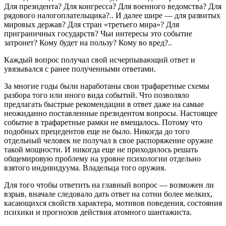
Для президента? Для конгресса? Для военного ведомства? Для
рядового налогоплательщика?.. И далее шире — для развитых
мировых держав? Для стран «третьего мира»? Для
приграничных государств? Чьи интересы это событие
затронет? Кому будет на пользу? Кому во вред?..
Каждый вопрос получал свой исчерпывающий ответ и
увязывался с ранее полученными ответами.
За многие годы были наработаны свои трафаретные схемы
разбора того или иного вида событий. Что позволяло
предлагать быстрые рекомендации в ответ даже на самые
неожиданно поставленные президентом вопросы. Настоящее
событие в трафаретные рамки не вмещалось. Потому что
подобных прецедентов еще не было. Никогда до того
отдельный человек не получал в свое распоряжение оружие
такой мощности. И никогда еще не приходилось решать
общемировую проблему на уровне психологии отдельно
взятого индивидуума. Владельца того оружия.
Для того чтобы ответить на главный вопрос — возможен ли
взрыв, вначале следовало дать ответ на сотни более мелких,
касающихся свойств характера, мотивов поведения, состояния
психики и прогнозов действия атомного шантажиста.