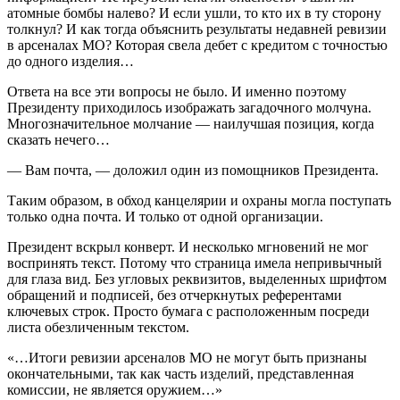
атомные бомбы налево? И если ушли, то кто их в ту сторону
толкнул? И как тогда объяснить результаты недавней ревизии
в арсеналах МО? Которая свела дебет с кредитом с точностью
до одного изделия…
Ответа на все эти вопросы не было. И именно поэтому
Президенту приходилось изображать загадочного молчуна.
Многозначительное молчание — наилучшая позиция, когда
сказать нечего…
— Вам почта, — доложил один из помощников Президента.
Таким образом, в обход канцелярии и охраны могла поступать
только одна почта. И только от одной организации.
Президент вскрыл конверт. И несколько мгновений не мог
воспринять текст. Потому что страница имела непривычный
для глаза вид. Без угловых реквизитов, выделенных шрифтом
обращений и подписей, без отчеркнутых референтами
ключевых строк. Просто бумага с расположенным посреди
листа обезличенным текстом.
«…Итоги ревизии арсеналов МО не могут быть признаны
окончательными, так как часть изделий, представленная
комиссии, не является оружием…»