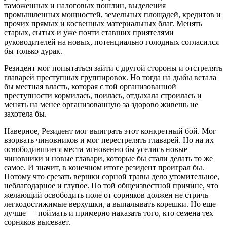
таможенных и налоговых пошлин, выделения
промышленных мощностей, земельных площадей, кредитов и
прочих прямых и косвенных материальных благ. Менять
старых, сытых и уже почти ставших приятелями
руководителей на новых, потенциально голодных согласился
бы только дурак.
Резидент мог попытаться зайти с другой стороны и отстрелять
главарей преступных группировок. Но тогда на дыбы встала
бы местная власть, которая с той организованной
преступности кормилась, поилась, отдыхала строилась и
менять на менее организованную за здорово живешь не
захотела бы.
Наверное, Резидент мог выиграть этот конкретный бой. Мог
взорвать чиновников и мог перестрелять главарей. Но на их
освободившиеся места мгновенно бы уселись новые
чиновники и новые главари, которые бы стали делать то же
самое. И значит, в конечном итоге резидент проиграл бы.
Потому что срезать вершки сорной травы дело утомительное,
неблагодарное и глупое. По той общеизвестной причине, что
желающий освободить поле от сорняков должен не стричь
легкодостижимые верхушки, а выпалывать корешки. Но еще
лучше — поймать и примерно наказать того, кто семена тех
сорняков высевает.