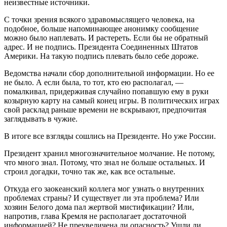
неизвестные источники.
С точки зрения всякого здравомыслящего человека, на
подобное, больше напоминающее анонимку сообщение
можно было наплевать. И растереть. Если бы не обратный
адрес. И не подпись. Президента Соединенных Штатов
Америки. На такую подпись плевать было себе дороже.
Ведомства начали сбор дополнительной информации. Но ее
не было. А если была, то тот, кто ею располагал, —
помалкивал, придерживая случайно попавшую ему в руки
козырную карту на самый конец игры. В политических играх
свой расклад раньше времени не вскрывают, предпочитая
заглядывать в чужие.
В итоге все взгляды сошлись на Президенте. Но уже России.
Президент хранил многозначительное молчание. Не потому,
что много знал. Потому, что знал не больше остальных. И
строил догадки, точно так же, как все остальные.
Откуда его заокеанский коллега мог узнать о внутренних
проблемах страны? И существует ли эта проблема? Или
хозяин Белого дома пал жертвой мистификации? Или,
напротив, глава Кремля не располагает достаточной
информацией? Не преувеличена ли опасность? Ушли ли