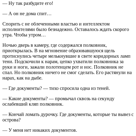
— Ну так разбудите его!
— А он не дома спит…
Спорить с не облеченными властью и интеллектом
исполнителями было безнадежно. Оставалось ждать скорого
утра. Чтобы утром…
Ночью дверь в камеру, где содержался полковник,
приоткрылась. В на мгновение образовавшуюся щель
протиснулись четыре мелькнувшие в свете коридорных ламп
тени. Подскочили к нарам, цепко ухватили полковника за
руки и ноги, зажали полотенцем рот и нос. Полковник не
спал. Но полковник ничего не смог сделать. Его растянули на
нарах, как на дыбе.
— Где документы? — тихо спросила одна из теней.
— Какие документы? — промычал сквозь на секунду
ослабевший кляп полковник.
— Кончай ломать дурочку. Где документы, которые ты вывез с
острова?
— У меня нет никаких документов.