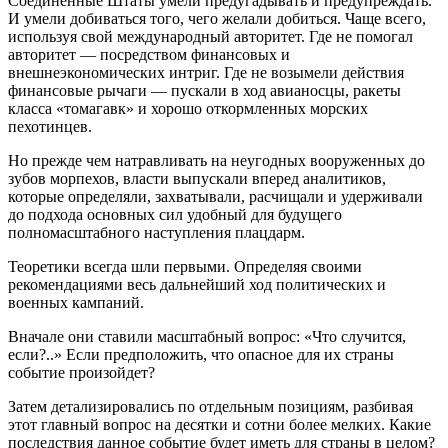
Соединенные Штаты умели предугадывать и предупреждать.
И умели добиваться того, чего желали добиться. Чаще всего,
используя свой международный авторитет. Где не помогал
авторитет — посредством финансовых и
внешнеэкономических интриг. Где не возымели действия
финансовые рычаги — пускали в ход авианосцы, ракеты
класса «томагавк» и хорошо откормленных морских
пехотинцев.
Но прежде чем натравливать на неугодных вооруженных до
зубов морпехов, власти выпускали вперед аналитиков,
которые определяли, захватывали, расчищали и удерживали
до подхода основных сил удобный для будущего
полномасштабного наступления плацдарм.
Теоретики всегда шли первыми. Определяя своими
рекомендациями весь дальнейший ход политических и
военных кампаний.
Вначале они ставили масштабный вопрос: «Что случится,
если?..» Если предположить, что опасное для их страны
событие произойдет?
Затем детализировались по отдельным позициям, разбивая
этот главный вопрос на десятки и сотни более мелких. Какие
последствия данное событие будет иметь для страны в целом?