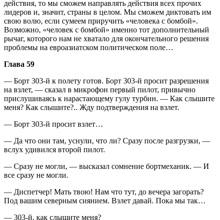
действия, то мы сможем направлять действия всех прочих
лидеров и, значит, страны в целом. Мы сможем диктовать им
свою волю, если сумеем приручить «человека с бомбой».
Возможно, «человек с бомбой» именно тот дополнительный
рычаг, которого нам не хватало для окончательного решения
проблемы на евроазиатском политическом поле…
Глава 59
— Борт 303-й к полету готов. Борт 303-й просит разрешения
на взлет, — сказал в микрофон первый пилот, привычно
прислушиваясь к нарастающему гулу турбин. — Как слышите
меня? Как слышите?.. Жду подтверждения на взлет.
— Борт 303-й просит взлет…
— Да что они там, уснули, что ли? Сразу после разгрузки, —
вслух удивился второй пилот.
— Сразу не могли, — высказал сомнение бортмеханик. — И
все сразу не могли.
— Диспетчер! Мать твою! Нам что тут, до вечера загорать?
Под вашим северным сиянием. Взлет давай. Пока мы так…
— 303-й, как слышите меня?