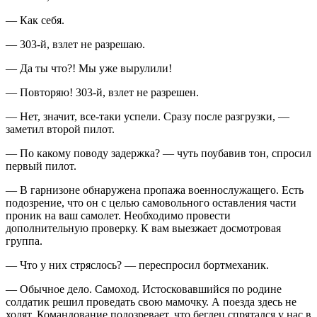
— Как себя.
— 303-й, взлет не разрешаю.
— Да ты что?! Мы уже вырулили!
— Повторяю! 303-й, взлет не разрешен.
— Нет, значит, все-таки успели. Сразу после разгрузки, —
заметил второй пилот.
— По какому поводу задержка? — чуть поубавив тон, спросил
первый пилот.
— В гарнизоне обнаружена пропажа военнослужащего. Есть
подозрение, что он с целью самовольного оставления части
проник на ваш самолет. Необходимо провести
дополнительную проверку. К вам выезжает досмотровая
группа.
— Что у них стряслось? — переспросил бортмеханик.
— Обычное дело. Самоход. Истосковавшийся по родине
солдатик решил проведать свою мамочку. А поезда здесь не
ходят. Командование подозревает, что беглец спрятался у нас в