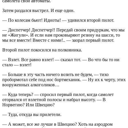
самолета свои автоматы.
Затем раздался выстрел. И еще один.
— По колесам бьют! Идиоты! — удивился второй пилот.
— Диспетчер! Диспетчер!! Передай своим придуркам, что мы
не «Жигули». И если нам проковыряют резину на шасси, то
мы все вместе! Вместе с ними!.. — заорал первый пилот.
Второй пилот покосился на полковника.
— Взлет. Все равно взлет! — сказал тот. — Во что бы то ни
стало — взлет!
— Больше в эту часть ничего возить не будем, — тихо
пробормотал себе под нос бортмеханик. — Ну их к черту, этих
вооруженных алкоголиков…
— Куда теперь? — спросил первый пилот, когда самолет
оторвался от взлетной полосы и набрал высоту. — В
Норвегию? Или Швецию?
— Туда, откуда вы прилетели.
— А может, все же лучше в Швецию? Хоть на аэродром