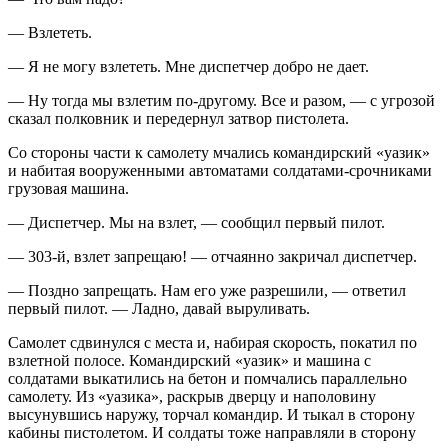
— Взлететь.
— Я не могу взлететь. Мне диспетчер добро не дает.
— Ну тогда мы взлетим по-другому. Все и разом, — с угрозой
сказал полковник и передернул затвор пистолета.
Со стороны части к самолету мчались командирский «уазик»
и набитая вооруженными автоматами солдатами-срочниками
грузовая машина.
— Диспетчер. Мы на взлет, — сообщил первый пилот.
— 303-й, взлет запрещаю! — отчаянно закричал диспетчер.
— Поздно запрещать. Нам его уже разрешили, — ответил
первый пилот. — Ладно, давай выруливать.
Самолет сдвинулся с места и, набирая скорость, покатил по
взлетной полосе. Командирский «уазик» и машина с
солдатами выкатились на бетон и помчались параллельно
самолету. Из «уазика», раскрыв дверцу и наполовину
высунувшись наружу, торчал командир. И тыкал в сторону
кабины пистолетом. И солдаты тоже направляли в сторону