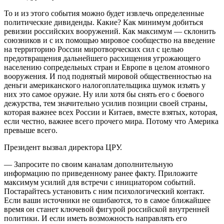
То и из этого события можно будет извлечь определенные
политические дивиденды. Какие? Как минимум добиться
ревизии российских вооружений. Как максимум — склонить
союзников и с их помощью мировое сообщество на введение
на территорию России миротворческих сил с целью
предотвращения дальнейшего расхищения угрожающего
населению сопредельных стран и Европе в целом атомного
вооружения. И под поднятый мировой общественностью на
деньги американского налогоплательщика шумок изъять у
них это самое оружие. Ну или хотя бы снять его с боевого
дежурства, тем значительно усилив позиции своей страны,
которая важнее всех России и Китаев, вместе взятых, которая,
если честно, важнее всего прочего мира. Потому что Америка
превыше всего.
Президент вызвал директора ЦРУ.
— Запросите по своим каналам дополнительную
информацию по приведенному ранее факту. Приложите
максимум усилий для встречи с инициатором событий.
Постарайтесь установить с ним психологический контакт.
Если ваши источники не ошибаются, то в самое ближайшее
время он станет ключевой фигурой российской внутренней
политики. И если иметь возможность направлять его