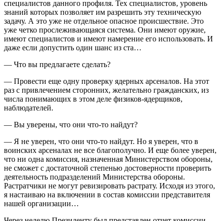
специалистов данного профиля. Тех специалистов, уровень
знаний которых позволяет им разрешить эту техническую
задачу. А это уже не отдельное опасное происшествие. Это
уже четко прослеживающаяся система. Они имеют оружие,
имеют специалистов и имеют намерение его использовать. И
даже если допустить один шанс из ста…
— Что вы предлагаете сделать?
— Провести еще одну проверку ядерных арсеналов. На этот
раз с привлечением сторонних, желательно гражданских, из
числа понимающих в этом деле физиков-ядерщиков,
наблюдателей.
— Вы уверены, что они что-то найдут?
— Я не уверен, что они что-то найдут. Но я уверен, что в
воинских арсеналах не все благополучно. И еще более уверен,
что ни одна комиссия, назначенная Министерством обороны,
не сможет с достаточной степенью достоверности проверить
деятельность подразделений Министерства обороны.
Растратчики не могут ревизировать растрату. Исходя из этого,
я настаиваю на включении в состав комиссии представителя
нашей организации…
Через неделю Президенту был представлен отчет комиссии