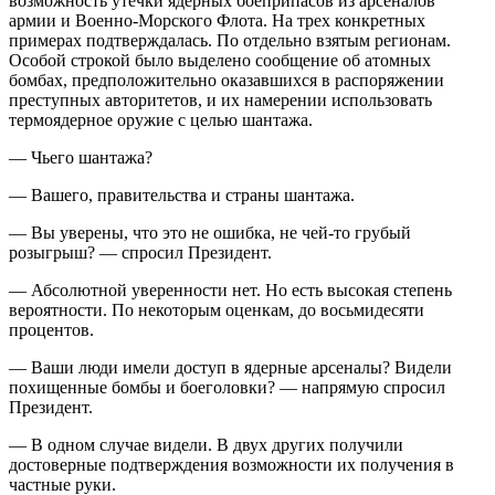
возможность утечки ядерных боеприпасов из арсеналов
армии и Военно-Морского Флота. На трех конкретных
примерах подтверждалась. По отдельно взятым регионам.
Особой строкой было выделено сообщение об атомных
бомбах, предположительно оказавшихся в распоряжении
преступных авторитетов, и их намерении использовать
термоядерное оружие с целью шантажа.
— Чьего шантажа?
— Вашего, правительства и страны шантажа.
— Вы уверены, что это не ошибка, не чей-то грубый
розыгрыш? — спросил Президент.
— Абсолютной уверенности нет. Но есть высокая степень
вероятности. По некоторым оценкам, до восьмидесяти
процентов.
— Ваши люди имели доступ в ядерные арсеналы? Видели
похищенные бомбы и боеголовки? — напрямую спросил
Президент.
— В одном случае видели. В двух других получили
достоверные подтверждения возможности их получения в
частные руки.