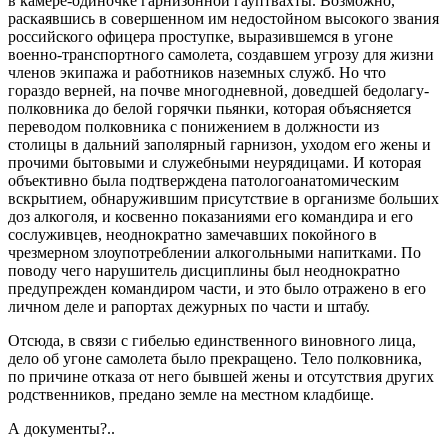
в камере-одиночке гарнизонной гауптвахты. Возможно,
раскаявшись в совершенном им недостойном высокого звания
российского офицера проступке, выразившемся в угоне
военно-транспортного самолета, создавшем угрозу для жизни
членов экипажа и работников наземных служб. Но что
гораздо верней, на почве многодневной, доведшей бедолагу-
полковника до белой горячки пьянки, которая объясняется
переводом полковника с понижением в должности из
столицы в дальний заполярный гарнизон, уходом его жены и
прочими бытовыми и служебными неурядицами. И которая
объективно была подтверждена патологоанатомическим
вскрытием, обнаружившим присутствие в организме больших
доз алкоголя, и косвенно показаниями его командира и его
сослуживцев, неоднократно замечавших покойного в
чрезмерном злоупотреблении алкогольными напитками. По
поводу чего нарушитель дисциплины был неоднократно
предупрежден командиром части, и это было отражено в его
личном деле и рапортах дежурных по части и штабу.
Отсюда, в связи с гибелью единственного виновного лица,
дело об угоне самолета было прекращено. Тело полковника,
по причине отказа от него бывшей жены и отсутствия других
родственников, предано земле на местном кладбище.
А документы?..