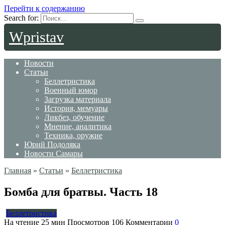
Перейти к содержанию
Search for:
Wpristav
Новости
Статьи
Беллетристика
Военный юмор
Загрузка материала
История, мемуары
Ликбез, обучение
Мнение, аналитика
Техника, оружие
Юрий Подоляка
Новости Самары
Главная
»
Статьи
»
Беллетристика
Бомба для братвы. Часть 18
Беллетристика
На чтение
25 мин
Просмотров
106
Комментарии
0