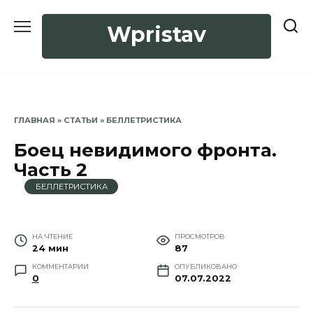
Перейти
к
Wpristav
содержанию
ГЛАВНАЯ
»
СТАТЬИ
»
БЕЛЛЕТРИСТИКА
Боец невидимого фронта.
Часть 2
БЕЛЛЕТРИСТИКА
НА ЧТЕНИЕ
ПРОСМОТРОВ
24 мин
87
КОММЕНТАРИИ
ОПУБЛИКОВАНО
0
07.07.2022