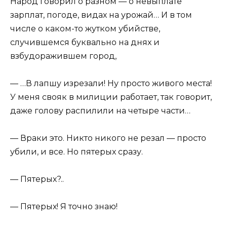
Народ говорил о разном — о невыплате
зарплат, погоде, видах на урожай… И в том
числе о каком-то жутком убийстве,
случившемся буквально на днях и
взбудоражившем город,
— …В лапшу изрезали! Ну просто живого места!
У меня свояк в милиции работает, так говорит,
даже голову распилили на четыре части…
— Враки это. Никто никого не резал — просто
убили, и все. Но пятерых сразу.
— Пятерых?..
— Пятерых! Я точно знаю!