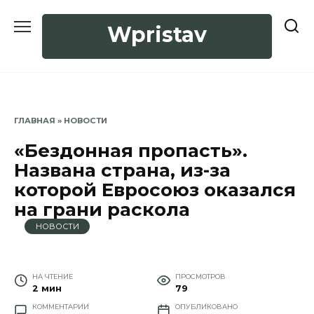
Перейти
к
Wpristav
содержанию
ГЛАВНАЯ
»
НОВОСТИ
«Бездонная пропасть».
Названа страна, из-за
которой Евросоюз оказался
на грани раскола
НОВОСТИ
НА ЧТЕНИЕ
ПРОСМОТРОВ
2 мин
79
КОММЕНТАРИИ
ОПУБЛИКОВАНО