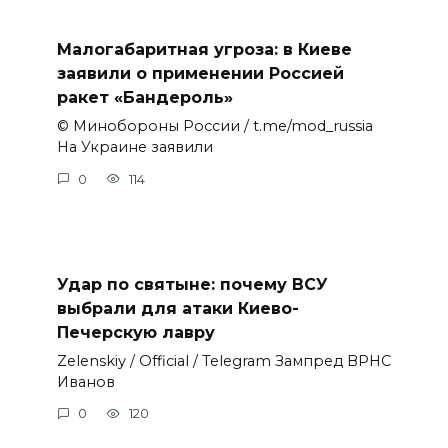
Малогабаритная угроза: в Киеве
заявили о применении Россией
ракет «Бандероль»
© Минобороны России / t.me/mod_russia
На Украине заявили
0
114
Удар по святыне: почему ВСУ
выбрали для атаки Киево-
Печерскую лавру
Zеlеnskiу / Оfficiаl / Telegram Зампред ВРНС
Иванов
0
120