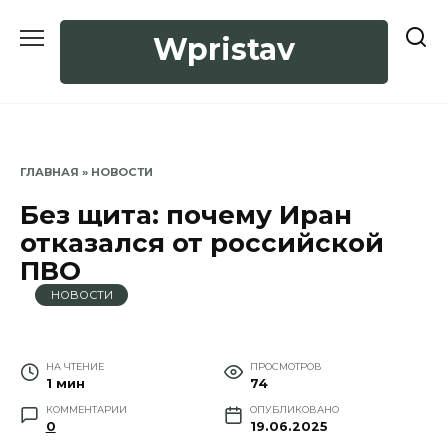
Перейти
к
Wpristav
содержанию
ГЛАВНАЯ
»
НОВОСТИ
Без щита: почему Иран
отказался от российской
ПВО
НОВОСТИ
НА ЧТЕНИЕ
ПРОСМОТРОВ
1 мин
74
КОММЕНТАРИИ
ОПУБЛИКОВАНО
0
19.06.2025