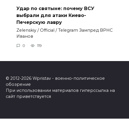
Удар по святыне: почему ВСУ
выбрали для атаки Киево-
Печерскую лавру
Zеlеnskiу / Оfficiаl / Telegram Зампред ВРНС
Иванов
0
119
© 2012-2026 Wpristav - военно-политическое
обозрение
При использовании материалов гиперссылка на
сайт приветствуется