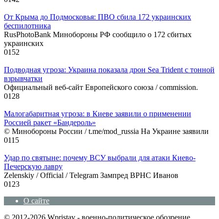
От Крыма до Подмосковья: ПВО сбила 172 украинских
беспилотника
RusPhotoBank Минобороны РФ сообщило о 172 сбитых
украинских
0
152
Подводная угроза: Украина показала дрон Sea Trident с тонной
взрывчатки
Официальный веб-сайт Европейского союза / commission.
0
128
Малогабаритная угроза: в Киеве заявили о применении
Россией ракет «Бандероль»
© Минобороны России / t.me/mod_russia На Украине заявили
0
115
Удар по святыне: почему ВСУ выбрали для атаки Киево-
Печерскую лавру
Zеlеnskiу / Оfficiаl / Telegram Зампред ВРНС Иванов
0
123
О сайте
© 2012-2026 Wpristav - военно-политическое обозрение