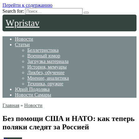
Перейти к содержанию
Search for:
Wpristav
Новости
Статьи
Беллетристика
Военный юмор
Загрузка материала
История, мемуары
Ликбез, обучение
Мнение, аналитика
Техника, оружие
Юрий Подоляка
Новости Самары
Главная
»
Новости
Без помощи США и НАТО: как теперь
поляки следят за Россией