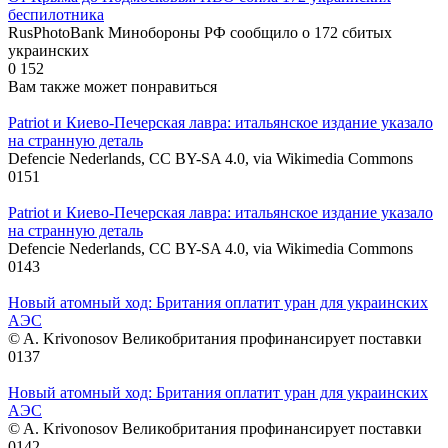
беспилотника
RusPhotoBank Минобороны РФ сообщило о 172 сбитых
украинских
0
152
Вам также может понравиться
Patriot и Киево-Печерская лавра: итальянское издание указало
на странную деталь
Defencie Nederlands, CC BY-SA 4.0, via Wikimedia Commons
0
151
Patriot и Киево-Печерская лавра: итальянское издание указало
на странную деталь
Defencie Nederlands, CC BY-SA 4.0, via Wikimedia Commons
0
143
Новый атомный ход: Британия оплатит уран для украинских
АЭС
© A. Krivonosov Великобритания профинансирует поставки
0
137
Новый атомный ход: Британия оплатит уран для украинских
АЭС
© A. Krivonosov Великобритания профинансирует поставки
0
142