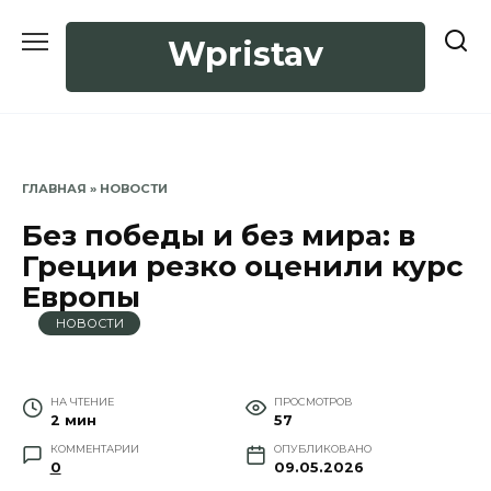
Перейти
к
Wpristav
содержанию
ГЛАВНАЯ
»
НОВОСТИ
Без победы и без мира: в
Греции резко оценили курс
Европы
НОВОСТИ
НА ЧТЕНИЕ
ПРОСМОТРОВ
2 мин
57
КОММЕНТАРИИ
ОПУБЛИКОВАНО
0
09.05.2026