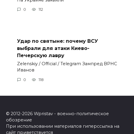
0
112
Удар по святыне: почему ВСУ
выбрали для атаки Киево-
Печерскую лавру
Zеlеnskiу / Оfficiаl / Telegram Зампред ВРНС
Иванов
0
118
© 2012-2026 Wpristav - военно-политическое
обозрение
При использовании материалов гиперссылка на
сайт приветствуется