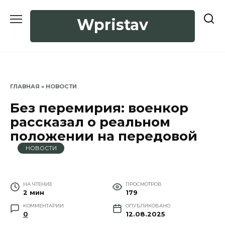
Перейти
к
Wpristav
содержанию
ГЛАВНАЯ
»
НОВОСТИ
Без перемирия: военкор
рассказал о реальном
положении на передовой
НОВОСТИ
НА ЧТЕНИЕ
ПРОСМОТРОВ
2 мин
179
КОММЕНТАРИИ
ОПУБЛИКОВАНО
0
12.08.2025