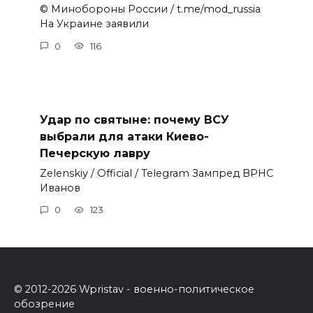
© Минобороны России / t.me/mod_russia
На Украине заявили
0
116
Удар по святыне: почему ВСУ
выбрали для атаки Киево-
Печерскую лавру
Zеlеnskiу / Оfficiаl / Telegram Зампред ВРНС
Иванов
0
123
© 2012-2026 Wpristav - военно-политическое
обозрение