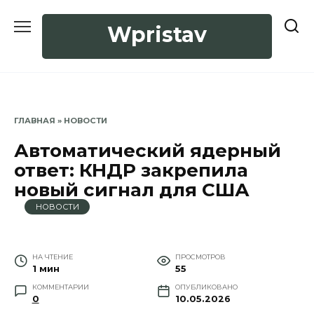
Перейти
к
Wpristav
содержанию
ГЛАВНАЯ
»
НОВОСТИ
Автоматический ядерный
ответ: КНДР закрепила
новый сигнал для США
НОВОСТИ
НА ЧТЕНИЕ
ПРОСМОТРОВ
1 мин
55
КОММЕНТАРИИ
ОПУБЛИКОВАНО
0
10.05.2026