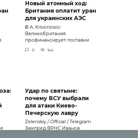
Новый атомный ход:
ран
Британия оплатит уран
для украинских АЭС
© A. Krivonosov
Великобритания
и
профинансирует поставки
0
144
оза:
Удар по святыне:
почему ВСУ выбрали
й
для атаки Киево-
Печерскую лавру
Zеlеnskiу / Оfficiаl / Telegram
не
Зампред ВРНС Иванов