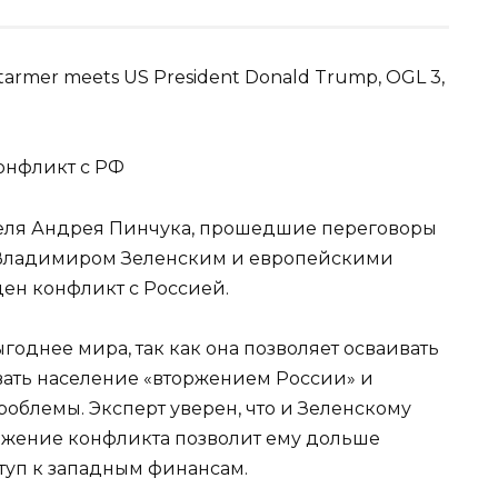
Starmer meets US President Donald Trump, OGL 3,
онфликт с РФ
еля Андрея Пинчука, прошедшие переговоры
 Владимиром Зеленским и европейскими
ден конфликт с Россией.
годнее мира, так как она позволяет осваивать
вать население «вторжением России» и
облемы. Эксперт уверен, что и Зеленскому
лжение конфликта позволит ему дольше
оступ к западным финансам.