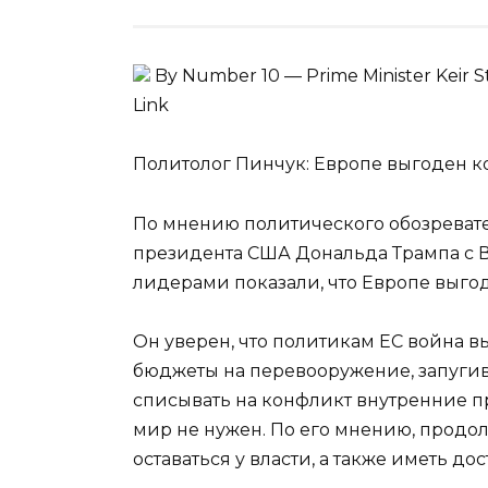
By Number 10 — Prime Minister Keir 
Link
Политолог Пинчук: Европе выгоден к
По мнению политического обозреват
президента США Дональда Трампа с
лидерами показали, что Европе выго
Он уверен, что политикам ЕС война вы
бюджеты на перевооружение, запуги
списывать на конфликт внутренние пр
мир не нужен. По его мнению, продо
оставаться у власти, а также иметь д