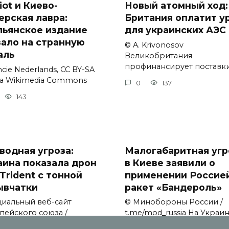
iot и Киево-
Новый атомный ход:
ерская лавра:
Британия оплатит у
льянское издание
для украинских АЭС
зало на странную
© A. Krivonosov
аль
Великобритания
профинансирует поставк
cie Nederlands, CC BY-SA
via Wikimedia Commons
0
137
143
водная угроза:
Малогабаритная угр
аина показала дрон
в Киеве заявили о
Trident с тонной
применении Россие
ывчатки
ракет «Бандероль»
иальный веб-сайт
© Минобороны России /
пейского союза /
t.me/mod_russia На Украи
ission.
заявили