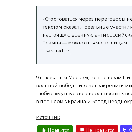
«Сторговаться через переговоры н
текстом сказали реальные участни
настоящую военную антироссийску
Трампа — можно прямо по лицам п
Tsargrad.tv.
Что касается Москвы, то по словам Пи
военной победе и хочет закрепить ми
Любые «мутные договоренности» явл
в прошлом Украина и Запад неоднок
Источник
К
Нравится
Не нравится