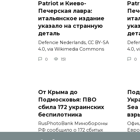
Patriot и Киево-
Patr
Печерская лавра:
Печ
итальянское издание
ита
указало на странную
ука
деталь
дет
Defencie Nederlands, CC BY-SA
Defen
4.0, via Wikimedia Commons
4.0, 
0
151
0
От Крыма до
Под
Подмосковья: ПВО
Укр
сбила 172 украинских
Sea 
беспилотника
взр
RusPhotoBank Минобороны
Офиц
РФ сообщило о 172 сбитых
Евро
украинских
comm